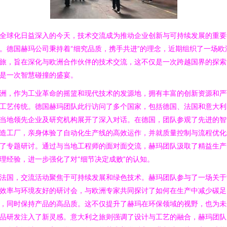
全球化日益深入的今天，技术交流成为推动企业创新与可持续发展的重要
。德国赫玛公司秉持着“细究品质，携手共进”的理念，近期组织了一场欧
旅，旨在深化与欧洲合作伙伴的技术交流，这不仅是一次跨越国界的探索
是一次智慧碰撞的盛宴。
洲，作为工业革命的摇篮和现代技术的发源地，拥有丰富的创新资源和严
工艺传统。德国赫玛团队此行访问了多个国家，包括德国、法国和意大利
当地领先企业及研究机构展开了深入对话。在德国，团队参观了先进的智
造工厂，亲身体验了自动化生产线的高效运作，并就质量控制与流程优化
了专题研讨。通过与当地工程师的面对面交流，赫玛团队汲取了精益生产
理经验，进一步强化了对“细节决定成败”的认知。
法国，交流活动聚焦于可持续发展和绿色技术。赫玛团队参与了一场关于
效率与环境友好的研讨会，与欧洲专家共同探讨了如何在生产中减少碳足
，同时保持产品的高品质。这不仅提升了赫玛在环保领域的视野，也为未
品研发注入了新灵感。意大利之旅则强调了设计与工艺的融合，赫玛团队