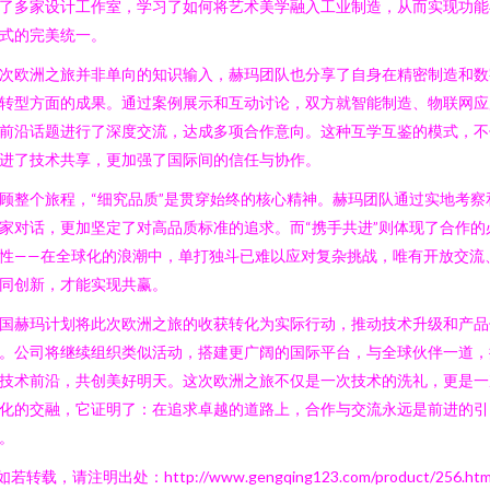
了多家设计工作室，学习了如何将艺术美学融入工业制造，从而实现功能
式的完美统一。
次欧洲之旅并非单向的知识输入，赫玛团队也分享了自身在精密制造和数
转型方面的成果。通过案例展示和互动讨论，双方就智能制造、物联网应
前沿话题进行了深度交流，达成多项合作意向。这种互学互鉴的模式，不
进了技术共享，更加强了国际间的信任与协作。
顾整个旅程，“细究品质”是贯穿始终的核心精神。赫玛团队通过实地考察
家对话，更加坚定了对高品质标准的追求。而“携手共进”则体现了合作的
性——在全球化的浪潮中，单打独斗已难以应对复杂挑战，唯有开放交流
同创新，才能实现共赢。
国赫玛计划将此次欧洲之旅的收获转化为实际行动，推动技术升级和产品
。公司将继续组织类似活动，搭建更广阔的国际平台，与全球伙伴一道，
技术前沿，共创美好明天。这次欧洲之旅不仅是一次技术的洗礼，更是一
化的交融，它证明了：在追求卓越的道路上，合作与交流永远是前进的引
。
如若转载，请注明出处：http://www.gengqing123.com/product/256.htm