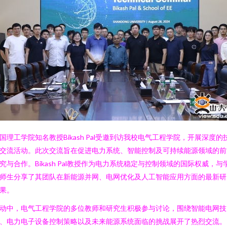
国理工学院知名教授Bikash Pal受邀到访我校电气工程学院，开展深度的
交流活动。此次交流旨在促进电力系统、智能控制及可持续能源领域的前
究与合作。Bikash Pal教授作为电力系统稳定与控制领域的国际权威，与
师生分享了其团队在新能源并网、电网优化及人工智能应用方面的最新研
果。
动中，电气工程学院的多位教师和研究生积极参与讨论，围绕智能电网技
、电力电子设备控制策略以及未来能源系统面临的挑战展开了热烈交流。