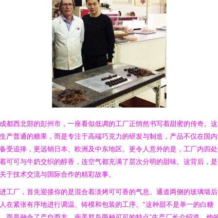
成都西北部的彭州市，一座看似低调的工厂正悄然书写着甜蜜的传奇。这
生产普通的糖果，而是专注于高端巧克力的研发与制造，产品不仅在国内
备受追捧，更远销日本、欧洲及中东地区。更令人意外的是，工厂内四处
着可可与牛奶交织的醇香，连空气都充满了层次分明的甜味。这背后，是
关于技术交流与国际合作的精彩故事。
进工厂，首先迎接你的是混合着淡烤可可香的气息。通道两侧的玻璃墙后
人在紧张有序地进行调温、铸模和包装的工序。“这种甜不是单一的白糖
，而是融合了产自西非、南美群岛两种可可的特点”生产厂长介绍道，他